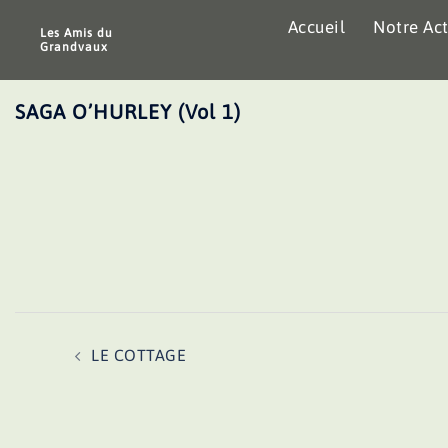
Aller
Accueil
Notre Act
au
Les Amis du
Grandvaux
contenu
SAGA O’HURLEY (Vol 1)
Navigation
LE COTTAGE
d’article