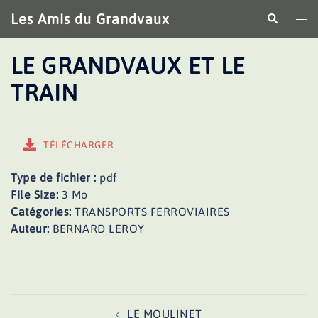
Aller
Les Amis du Grandvaux
Recherche
Ouv
au
le
contenu
me
LE GRANDVAUX ET LE
TRAIN
TÉLÉCHARGER
Type de fichier :
pdf
File Size:
3 Mo
Catégories:
TRANSPORTS FERROVIAIRES
Auteur:
BERNARD LEROY
Navigation
LE MOULINET