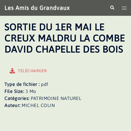
Aller
Les Amis du Grandvaux
Recherche
Ouv
au
le
contenu
me
SORTIE DU 1ER MAI LE
CREUX MALDRU LA COMBE
DAVID CHAPELLE DES BOIS
TÉLÉCHARGER
Type de fichier :
pdf
File Size:
3 Mo
Catégories:
PATRIMOINE NATUREL
Auteur:
MICHEL COLIN