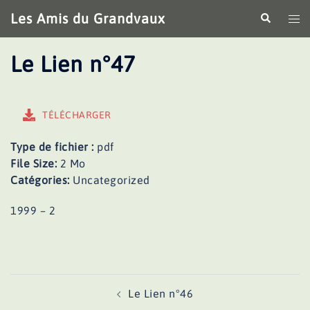
Aller
Les Amis du Grandvaux
Recherche
Ouv
au
le
contenu
me
Le Lien n°47
TÉLÉCHARGER
Type de fichier :
pdf
File Size:
2 Mo
Catégories:
Uncategorized
1999 – 2
Navigation
Le Lien n°46
d’article