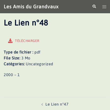
Aller
Les Amis du Grandvaux
Recherche
Ouv
au
le
contenu
me
Le Lien n°48
TÉLÉCHARGER
Type de fichier :
pdf
File Size:
3 Mo
Catégories:
Uncategorized
2000 – 1
Navigation
Le Lien n°47
d’article