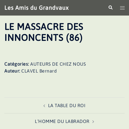
Aller
Les Amis du Grandvaux
Recherche
Ouv
au
le
contenu
me
LE MASSACRE DES
INNONCENTS (86)
Catégories:
AUTEURS DE CHEZ NOUS
Auteur:
CLAVEL Bernard
Navigation
LA TABLE DU ROI
d’article
L’HOMME DU LABRADOR