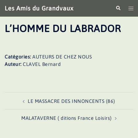
Aller
Les Amis du Grandvaux
Recherche
Ouv
au
le
contenu
me
L’HOMME DU LABRADOR
Catégories:
AUTEURS DE CHEZ NOUS
Auteur:
CLAVEL Bernard
Navigation
LE MASSACRE DES INNONCENTS (86)
d’article
MALATAVERNE ( ditions France Loisirs)