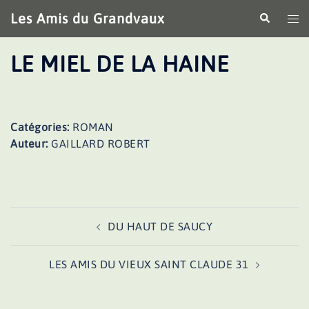
Aller
Les Amis du Grandvaux
Recherche
Ouv
au
le
contenu
me
LE MIEL DE LA HAINE
Catégories:
ROMAN
Auteur:
GAILLARD ROBERT
Navigation
DU HAUT DE SAUCY
d’article
LES AMIS DU VIEUX SAINT CLAUDE 31