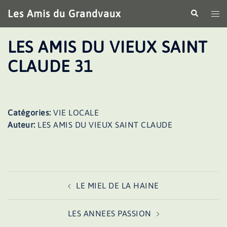
Aller
Les Amis du Grandvaux
Recherche
Ouv
au
le
contenu
me
LES AMIS DU VIEUX SAINT
CLAUDE 31
Catégories:
VIE LOCALE
Auteur:
LES AMIS DU VIEUX SAINT CLAUDE
Navigation
LE MIEL DE LA HAINE
d’article
LES ANNEES PASSION