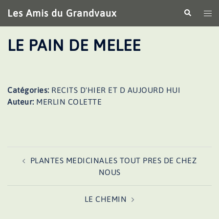
Aller
Les Amis du Grandvaux
Recherche
Ouv
au
le
contenu
me
LE PAIN DE MELEE
Catégories:
RECITS D'HIER ET D AUJOURD HUI
Auteur:
MERLIN COLETTE
Navigation
PLANTES MEDICINALES TOUT PRES DE CHEZ
d’article
NOUS
LE CHEMIN