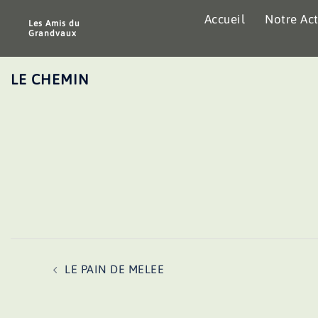
Aller
Accueil
Notre Act
au
Les Amis du
Grandvaux
contenu
LE CHEMIN
Navigation
LE PAIN DE MELEE
d’article