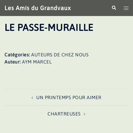
Aller
Les Amis du Grandvaux
Recherche
Ouv
au
le
contenu
me
LE PASSE-MURAILLE
Catégories:
AUTEURS DE CHEZ NOUS
Auteur:
AYM MARCEL
Navigation
UN PRINTEMPS POUR AIMER
d’article
CHARTREUSES