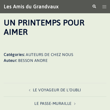
Aller
Les Amis du Grandvaux
Recherche
Ouv
au
le
contenu
me
UN PRINTEMPS POUR
AIMER
Catégories:
AUTEURS DE CHEZ NOUS
Auteur:
BESSON ANDRE
Navigation
LE VOYAGEUR DE L’OUBLI
d’article
LE PASSE-MURAILLE