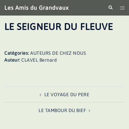
Aller
Les Amis du Grandvaux
Recherche
Ouv
au
le
contenu
me
LE SEIGNEUR DU FLEUVE
Catégories:
AUTEURS DE CHEZ NOUS
Auteur:
CLAVEL Bernard
Navigation
LE VOYAGE DU PERE
d’article
LE TAMBOUR DU BIEF