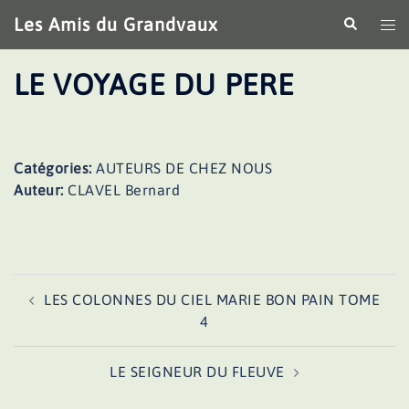
Aller
Les Amis du Grandvaux
Recherche
Ouv
au
le
contenu
me
LE VOYAGE DU PERE
Catégories:
AUTEURS DE CHEZ NOUS
Auteur:
CLAVEL Bernard
Navigation
LES COLONNES DU CIEL MARIE BON PAIN TOME
d’article
4
LE SEIGNEUR DU FLEUVE