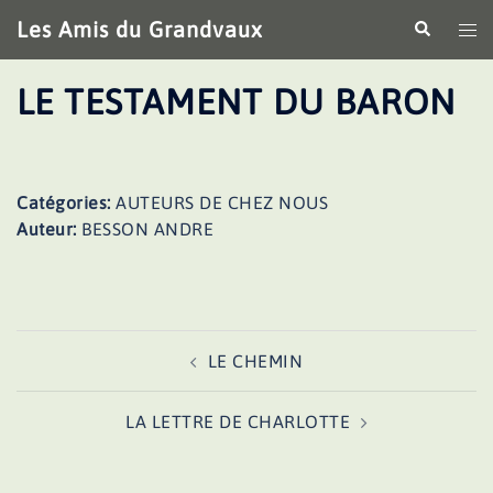
Aller
Les Amis du Grandvaux
Recherche
Ouv
au
le
contenu
me
LE TESTAMENT DU BARON
Catégories:
AUTEURS DE CHEZ NOUS
Auteur:
BESSON ANDRE
Navigation
LE CHEMIN
d’article
LA LETTRE DE CHARLOTTE