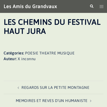
Aller
Les Amis du Grandvaux
Recherche
Ouv
au
le
contenu
me
LES CHEMINS DU FESTIVAL
HAUT JURA
Catégories:
POESIE THEATRE MUSIQUE
Auteur:
X inconnu
Navigation
REGARDS SUR LA PETITE MONTAGNE
d’article
MEMOIRES ET REVES D’UN HUMANISTE