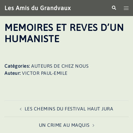
Aller
Les Amis du Grandvaux
Recherche
Ouv
au
le
contenu
me
MEMOIRES ET REVES D’UN
HUMANISTE
Catégories:
AUTEURS DE CHEZ NOUS
Auteur:
VICTOR PAUL-EMILE
Navigation
LES CHEMINS DU FESTIVAL HAUT JURA
d’article
UN CRIME AU MAQUIS