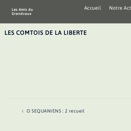
Aller
Accueil
Notre Act
au
Les Amis du
Grandvaux
contenu
LES COMTOIS DE LA LIBERTE
Navigation
O SEQUANIENS : 2 recueil
d’article