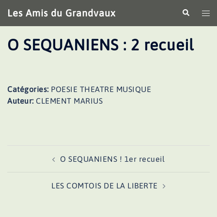
Aller
Les Amis du Grandvaux
Recherche
Ouv
au
le
contenu
me
O SEQUANIENS : 2 recueil
Catégories:
POESIE THEATRE MUSIQUE
Auteur:
CLEMENT MARIUS
Navigation
O SEQUANIENS ! 1er recueil
d’article
LES COMTOIS DE LA LIBERTE