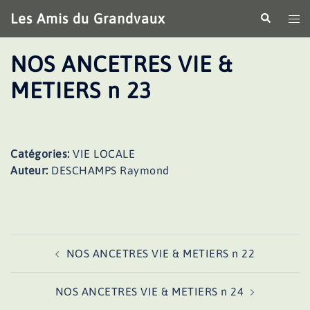
Aller
Les Amis du Grandvaux
Recherche
Ouv
au
le
contenu
me
NOS ANCETRES VIE &
METIERS n 23
Catégories:
VIE LOCALE
Auteur:
DESCHAMPS Raymond
Navigation
NOS ANCETRES VIE & METIERS n 22
d’article
NOS ANCETRES VIE & METIERS n 24