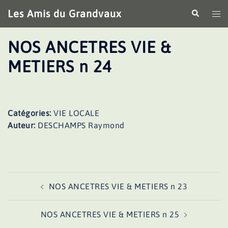
Aller
Les Amis du Grandvaux
Recherche
Ouv
au
le
contenu
me
NOS ANCETRES VIE &
METIERS n 24
Catégories:
VIE LOCALE
Auteur:
DESCHAMPS Raymond
Navigation
NOS ANCETRES VIE & METIERS n 23
d’article
NOS ANCETRES VIE & METIERS n 25