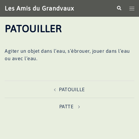
Aller
Les Amis du Grandvaux
Recherche
Ouv
au
le
contenu
me
PATOUILLER
Agiter un objet dans l’eau, s’ébrouer, jouer dans l’eau
ou avec l’eau.
Navigation
PATOUILLE
d’article
PATTE