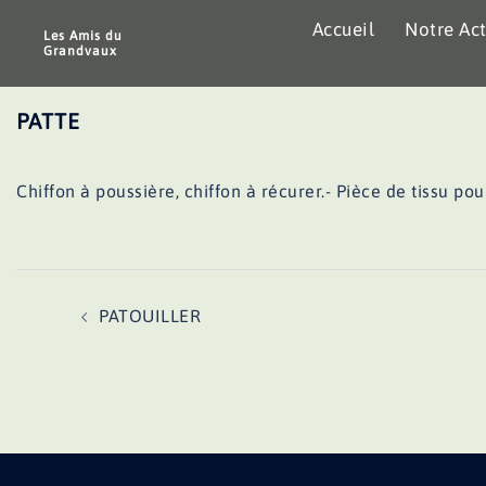
Aller
Accueil
Notre Act
au
Les Amis du
Grandvaux
contenu
PATTE
Chiffon à poussière, chiffon à récurer.- Pièce de tissu pou
Navigation
PATOUILLER
d’article