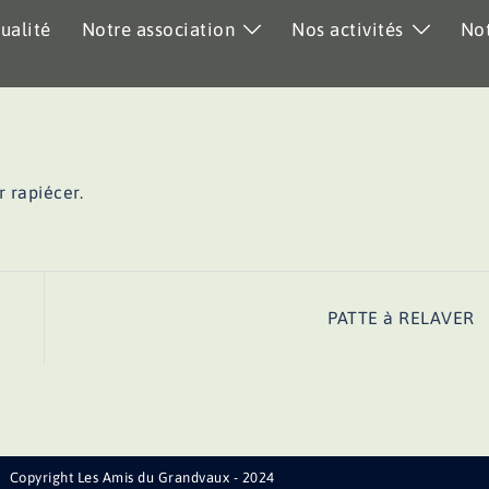
ualité
Notre association
Nos activités
Not
r rapiécer.
PATTE à RELAVER
Copyright Les Amis du Grandvaux - 2024