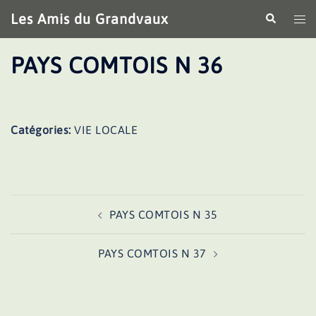
Aller
Les Amis du Grandvaux
Recherche
Ouv
au
le
contenu
me
PAYS COMTOIS N 36
Catégories:
VIE LOCALE
Navigation
PAYS COMTOIS N 35
d’article
PAYS COMTOIS N 37