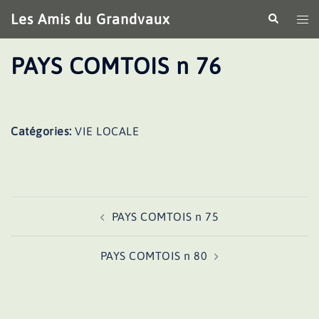
Aller
Les Amis du Grandvaux
Recherche
Ouv
au
le
contenu
me
PAYS COMTOIS n 76
Catégories:
VIE LOCALE
Navigation
PAYS COMTOIS n 75
d’article
PAYS COMTOIS n 80