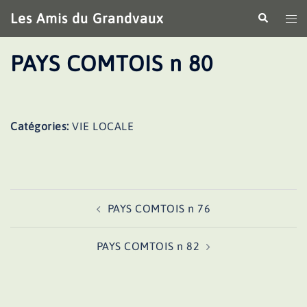
Aller
Les Amis du Grandvaux
Recherche
Ouv
au
le
contenu
me
PAYS COMTOIS n 80
Catégories:
VIE LOCALE
Navigation
PAYS COMTOIS n 76
d’article
PAYS COMTOIS n 82