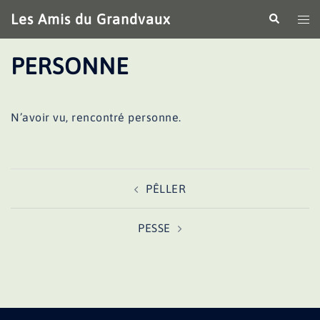
Aller
Les Amis du Grandvaux
Recherche
Ouv
au
le
contenu
me
PERSONNE
N’avoir vu, rencontré personne.
Navigation
PÊLLER
d’article
PESSE