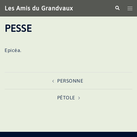
Aller
Les Amis du Grandvaux
Recherche
Ouv
au
le
contenu
me
PESSE
Epicéa.
Navigation
PERSONNE
d’article
PÉTOLE