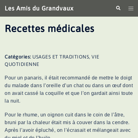
Aller
Les Amis du Grandvaux
Recherche
Ouv
au
le
contenu
me
Recettes médicales
Catégories:
USAGES ET TRADITIONS, VIE
QUOTIDIENNE
Pour un
panaris
, il était recommandé de mettre le doigt
du malade dans l’oreille d’un chat ou dans un œuf dont
on avait cassé la coquille et que l’on gardait ainsi toute
la nuit.
Pour le
rhume
, un oignon cuit dans le coin de l’âtre,
bruni par la chaleur était mis à couver dans la cendre.
Après l’avoir épluché, on l’écrasait et mélangeait avec
du miel et de l’huile.