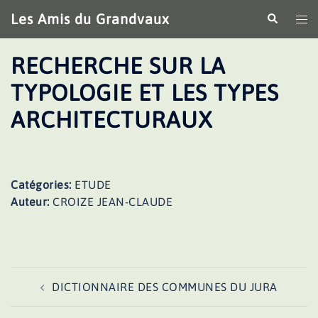
Aller
Les Amis du Grandvaux
Recherche
Ouv
au
le
contenu
me
RECHERCHE SUR LA
TYPOLOGIE ET LES TYPES
ARCHITECTURAUX
Catégories:
ETUDE
Auteur:
CROIZE JEAN-CLAUDE
Navigation
DICTIONNAIRE DES COMMUNES DU JURA
d’article