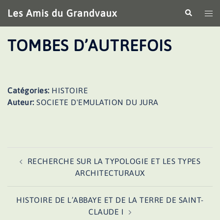
Aller
Les Amis du Grandvaux
Recherche
Ouv
au
le
contenu
me
TOMBES D’AUTREFOIS
Catégories:
HISTOIRE
Auteur:
SOCIETE D'EMULATION DU JURA
Navigation
RECHERCHE SUR LA TYPOLOGIE ET LES TYPES
d’article
ARCHITECTURAUX
HISTOIRE DE L’ABBAYE ET DE LA TERRE DE SAINT-
CLAUDE I