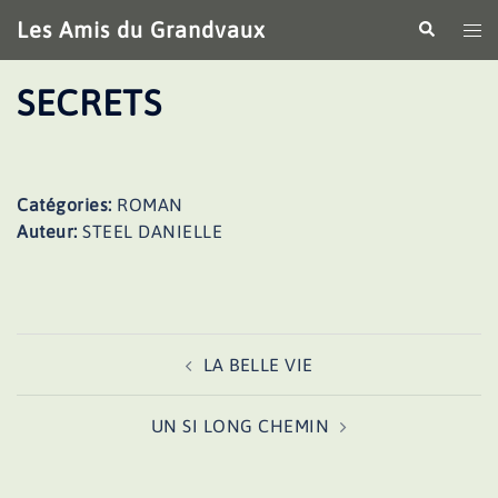
Aller
Les Amis du Grandvaux
Recherche
Ouv
au
le
contenu
me
SECRETS
Catégories:
ROMAN
Auteur:
STEEL DANIELLE
Navigation
LA BELLE VIE
d’article
UN SI LONG CHEMIN