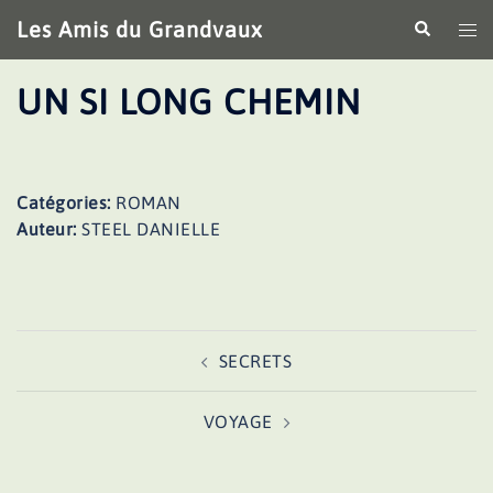
Aller
Les Amis du Grandvaux
Recherche
Ouv
au
le
contenu
me
UN SI LONG CHEMIN
Catégories:
ROMAN
Auteur:
STEEL DANIELLE
Navigation
SECRETS
d’article
VOYAGE