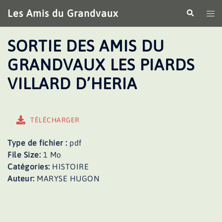
Aller
Les Amis du Grandvaux
Recherche
Ouv
au
le
contenu
me
SORTIE DES AMIS DU
GRANDVAUX LES PIARDS
VILLARD D’HERIA
TÉLÉCHARGER
Type de fichier :
pdf
File Size:
1 Mo
Catégories:
HISTOIRE
Auteur:
MARYSE HUGON