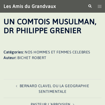
Aller
Les Amis du Grandvaux
Recherche
Ouv
au
le
contenu
me
UN COMTOIS MUSULMAN,
DR PHILIPPE GRENIER
Catégories:
NOS HOMMES ET FEMMES CELEBRES
Auteur:
BICHET ROBERT
Navigation
BERNARD CLAVEL OU LA GEOGRAPHIE
d’article
SENTIMENTALE
PASTEUR L’ARBOISIEN