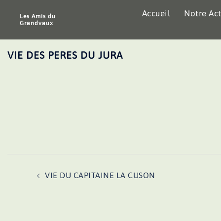
Aller
Accueil
Notre Act
au
Les Amis du
Grandvaux
contenu
VIE DES PERES DU JURA
Navigation
VIE DU CAPITAINE LA CUSON
d’article