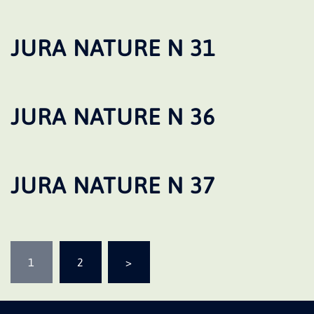
JURA NATURE N 31
JURA NATURE N 36
JURA NATURE N 37
Pagination
1
2
>
des
publications