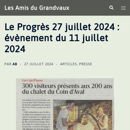
Aller
Les Amis du Grandvaux
Recherche
Ouv
au
le
contenu
me
Le Progrès 27 juillet 2024 :
évènement du 11 juillet
2024
PAR
AB
27 JUILLET 2024
ARTICLES
,
PRESSE