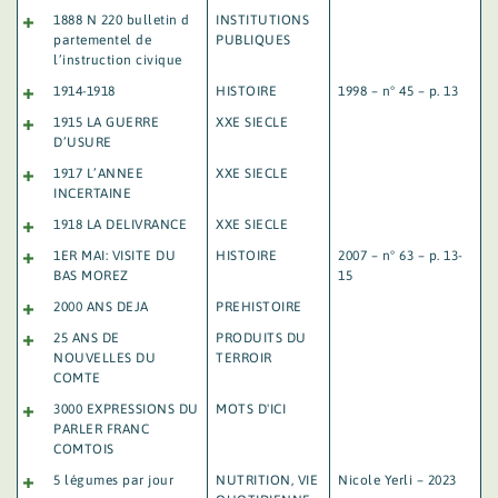
1888 N 220 bulletin d
INSTITUTIONS
partementel de
PUBLIQUES
l’instruction civique
1914-1918
HISTOIRE
1998 – n° 45 – p. 13
1915 LA GUERRE
XXE SIECLE
D’USURE
1917 L’ANNEE
XXE SIECLE
INCERTAINE
1918 LA DELIVRANCE
XXE SIECLE
1ER MAI: VISITE DU
HISTOIRE
2007 – n° 63 – p. 13-
BAS MOREZ
15
2000 ANS DEJA
PREHISTOIRE
25 ANS DE
PRODUITS DU
NOUVELLES DU
TERROIR
COMTE
3000 EXPRESSIONS DU
MOTS D'ICI
PARLER FRANC
COMTOIS
5 légumes par jour
NUTRITION
,
VIE
Nicole Yerli – 2023